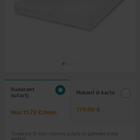
Elektriniai įrankiai
Auto prekės
Prekės pigiau
Sudarant
Mokant iš karto
sutartį
179.00 €
Nuo 11.72 €/mėn.
*Sudarant 12 mėn. nuomos sutartį su galimybe prekę
grąžinti