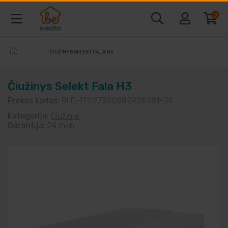
0
ČIUŽINYS SELEKT FALA H3
Baldai ir interjeras
Čiužinys Selekt Fala H3
Telefonai ir kompiuteriai
Prekės kodas:
BLD-171197380882928981-BK
Kategorija:
Čiužiniai
Vaizdo ir garso technika
Garantija:
24 mėn
Buitine technika
Laisvalaikio prekės
Sodo prekės