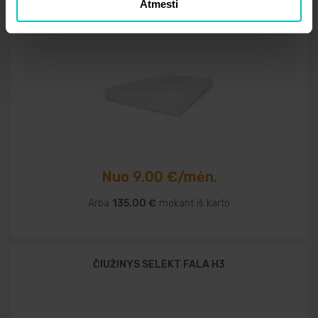
Atmesti
ČIUŽINYS SELEKT FALA H3
Nuo 9.00 €/mėn.
Arba
135.00 €
mokant iš karto
ČIUŽINYS SELEKT FALA H3