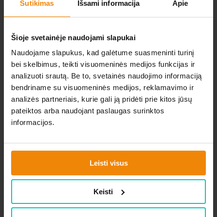
Sutikimas
Išsami informacija
Apie
patogiai visiems, ypač tiems, kurie serga
alergijomis.
Parinkite plotį pagal savo poreikius ir pasirinkite
Šioje svetainėje naudojami slapukai
aukštį bei užvalkalo spalvą. Čiužinys yra
tinkamas tiek vasarai, tiek žiemai, užtikrinantis
Naudojame slapukus, kad galėtume suasmeninti turinį
malonų miegą nepriklausomai nuo sezono.
bei skelbimus, teikti visuomeninės medijos funkcijas ir
Aukštos kokybės medžiagos, naudojamos šio
analizuoti srautą. Be to, svetainės naudojimo informaciją
čiužinio gamyboje, turi OEKO-TEX® sertifikatą,
bendriname su visuomeninės medijos, reklamavimo ir
todėl galite būti tikri, kad jose nėra kenksmingų
analizės partneriais, kurie gali ją pridėti prie kitos jūsų
medžiagų. Tai leidžia ne tik pajusti išskirtinį
pateiktos arba naudojant paslaugas surinktos
komfortą, bet ir jaustis saugiai.
informacijos.
Leisti visus
Panašios prekės
Keisti