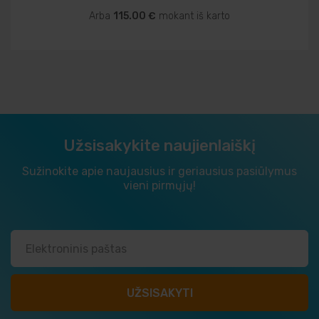
Arba
115.00 €
mokant iš karto
Užsisakykite naujienlaiškį
Sužinokite apie naujausius ir geriausius pasiūlymus
vieni pirmųjų!