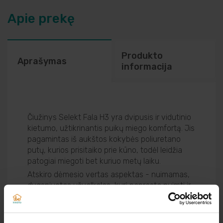
Apie prekę
Produkto
Aprašymas
informacija
Čiužinys Selekt Fala H3 yra dvipusis ir vidutinio
kietumo, užtikrinantis puikų miego komfortą. Jis
pagamintas iš aukštos kokybės poliuretano
putų, kurios prisitaiko prie kūno, todėl leidžia
patogiai miegoti bet kuriuo metų laiku.
Atskiro dėmesio vertas aspektas - nuimamas,
dygsniuotas užvalkalas, kurį paprasta nuimti ir
skalbti, o tai prisideda prie švaros ir higienos
išlaikymo. Užvalkalas taip pat pasižymi
antialerginėmis savybėmis, leidžiančiai jaustis