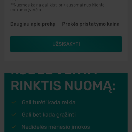
**Nuomos kaina gali kisti priklausomai nuo kliento
mokumo įverčio
Daugiau apie prekę
Prekės pristatymo kaina
UŽSISAKYTI