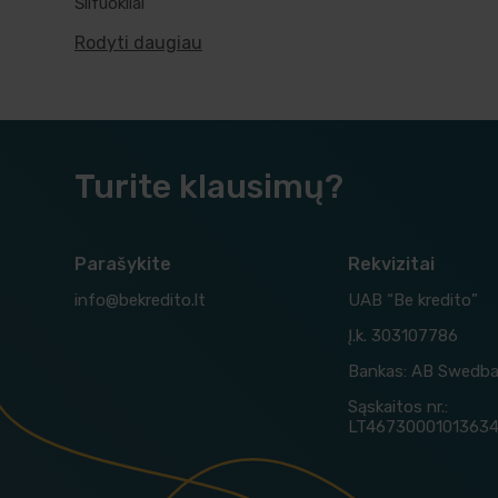
Šlifuokliai
Rodyti daugiau
Turite klausimų?
Parašykite
Rekvizitai
info@bekredito.lt
UAB “Be kredito”
Į.k. 303107786
Bankas: AB Swedb
Sąskaitos nr.:
LT4673000101363