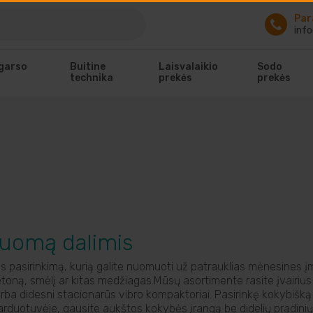
Par
info
 garso
Buitine
Laisvalaikio
Sodo
technika
prekės
prekės
nuomą dalimis
os pasirinkimą, kurią galite nuomuoti už patrauklias mėnesines 
oną, smėlį ar kitas medžiagas.Mūsų asortimente rasite įvairius 
arba didesni stacionarūs vibro kompaktoriai. Pasirinkę kokybišką 
otuvėje, gausite aukštos kokybės įrangą be didelių pradinių išlai