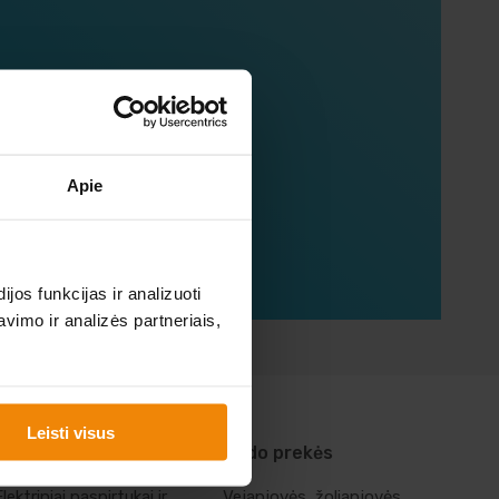
mųjų!
Apie
os funkcijas ir analizuoti
imo ir analizės partneriais,
Leisti visus
Laisvalaikio prekės
Sodo prekės
Elektriniai paspirtukai ir
Vejapjovės, žoliapjovės