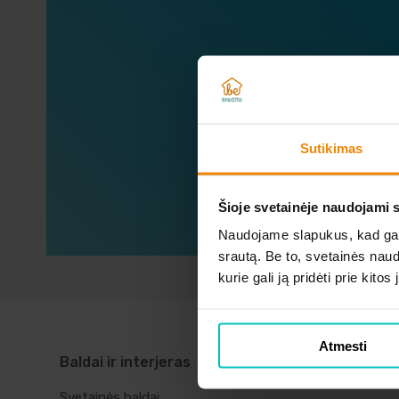
Sužin
Sutikimas
Šioje svetainėje naudojami 
Naudojame slapukus, kad galė
srautą. Be to, svetainės nau
kurie gali ją pridėti prie kit
Atmesti
Baldai ir interjeras
Telefonai ir
kompiuteriai
Svetainės baldai