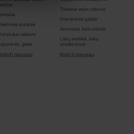
riedžiai
Trimeriai vejos robotai
Dviračiai
Grandininiai pjūklai
Elektriniai dviračiai
Aeratoriai, kultivatoriai
Dviratukai vaikams
Lapų siurbliai, šakų
Kepsninės, griliai
smulkintuvai
Rodyti daugiau
Rodyti daugiau