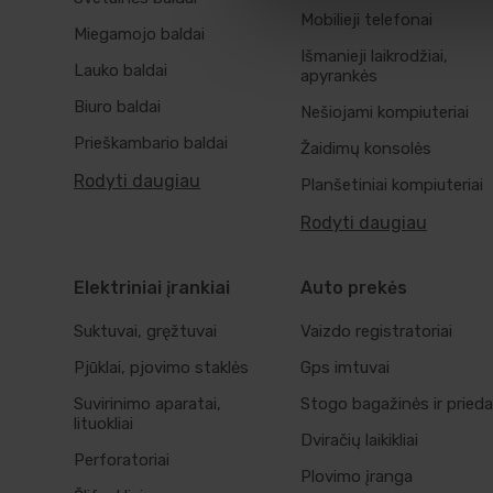
Mobilieji telefonai
Miegamojo baldai
Išmanieji laikrodžiai,
Lauko baldai
apyrankės
Biuro baldai
Nešiojami kompiuteriai
Prieškambario baldai
Žaidimų konsolės
Rodyti daugiau
Planšetiniai kompiuteriai
Rodyti daugiau
Elektriniai įrankiai
Auto prekės
Suktuvai, gręžtuvai
Vaizdo registratoriai
Pjūklai, pjovimo staklės
Gps imtuvai
Suvirinimo aparatai,
Stogo bagažinės ir prieda
lituokliai
Dviračių laikikliai
Perforatoriai
Plovimo įranga