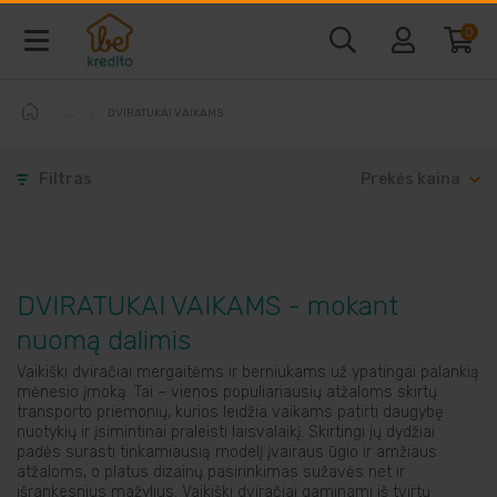
0
DVIRATUKAI VAIKAMS
Baldai ir interjeras
Filtras
Prekės kaina
Telefonai ir kompiuteriai
Vaizdo ir garso technika
DVIRATUKAI VAIKAMS - mokant
Buitine technika
nuomą dalimis
Vaikiški dviračiai mergaitėms ir berniukams už ypatingai palankią
Laisvalaikio prekės
mėnesio įmoką. Tai – vienos populiariausių atžaloms skirtų
transporto priemonių, kurios leidžia vaikams patirti daugybę
nuotykių ir įsimintinai praleisti laisvalaikį. Skirtingi jų dydžiai
padės surasti tinkamiausią modelį įvairaus ūgio ir amžiaus
Sodo prekės
atžaloms, o platus dizainų pasirinkimas sužavės net ir
išrankesnius mažylius. Vaikiški dviračiai gaminami iš tvirtų