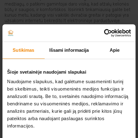
medžiagų, o patikimi gamintojai daro viską, kad atžalų kelionės
Elektriniai įrankiai
būtų ir saugios, ir komfortiškos. Išsirinkti tinkamiausią galite bet
kuriuo metu, kadangi visi vaikiški dviračiai greitai ir patogiai yra
užsakomi internetu bekredito.lt elektroninėje parduotuvėje.
Auto prekės
Pasirūpinkite turininga ir aktyvia savo atžalų kasdienybe!
Prekės pigiau
Sutikimas
Išsami informacija
Apie
NERADOTE KO IEŠKOTE?
Šioje svetainėje naudojami slapukai
Atsiųskite norimos prekės nuorodą iš kitos
Naudojame slapukus, kad galėtume suasmeninti turinį
elektroninės parduotuvės
bei skelbimus, teikti visuomeninės medijos funkcijas ir
analizuoti srautą. Be to, svetainės naudojimo informaciją
O MES JUMS JĄ IŠNUOMOSIME.
bendriname su visuomeninės medijos, reklamavimo ir
analizės partneriais, kurie gali ją pridėti prie kitos jūsų
Parašykite mums
pateiktos arba naudojant paslaugas surinktos
informacijos.