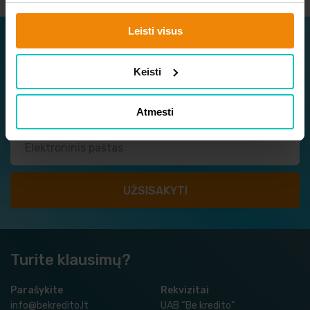
Leisti visus
Užsisakykite naujienlaiškį
Keisti
Sužinokite apie naujausius ir geriausius pasiūlymus
vieni pirmųjų!
Atmesti
Turite klausimų?
Parašykite
Rekvizitai
info@bekredito.lt
UAB “Be kredito”