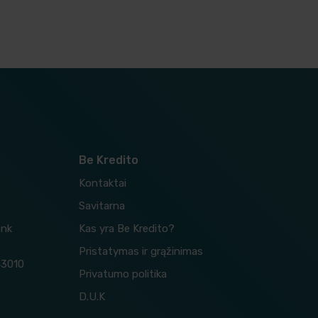
Be Kredito
Kontaktai
Savitarna
ank
Kas yra Be Kredito?
Pristatymas ir grąžinimas
43010
Privatumo politika
D.U.K