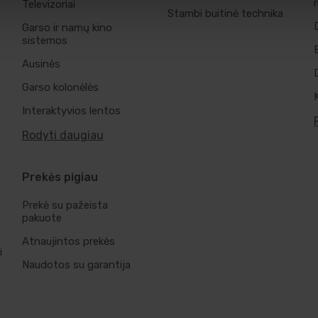
Televizoriai
Stambi buitinė technika
Garso ir namų kino
sistemos
Ausinės
Garso kolonėlės
Interaktyvios lentos
Rodyti daugiau
Prekės pigiau
Prekė su pažeista
pakuote
Atnaujintos prekės
i
Naudotos su garantija