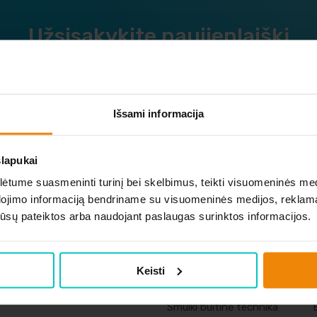
Užsisakykite naujienlaiškį
okite apie naujausius ir geriausius pasiūlymus vieni pir
Išsami informacija
slapukai
tume suasmeninti turinį bei skelbimus, teikti visuomeninės medij
dojimo informaciją bendriname su visuomeninės medijos, reklamav
os jūsų pateiktos arba naudojant paslaugas surinktos informacijos.
Keisti
Vaizdo ir garso
Buitine technika
technika
Smulki buitinė technika