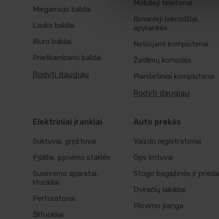
Mobilieji telefonai
Miegamojo baldai
Išmanieji laikrodžiai,
Lauko baldai
apyrankės
Biuro baldai
Nešiojami kompiuteriai
Prieškambario baldai
Žaidimų konsolės
Rodyti daugiau
Planšetiniai kompiuteriai
Rodyti daugiau
Elektriniai įrankiai
Auto prekės
Suktuvai, gręžtuvai
Vaizdo registratoriai
Pjūklai, pjovimo staklės
Gps imtuvai
Suvirinimo aparatai,
Stogo bagažinės ir prieda
lituokliai
Dviračių laikikliai
Perforatoriai
Plovimo įranga
Šlifuokliai