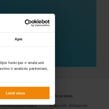
mųjų!
Apie
os funkcijas ir analizuoti
imo ir analizės partneriais,
Leisti visus
Laisvalaikio prekės
Sodo prekės
Elektriniai paspirtukai ir
Vejapjovės, žoliapjovės