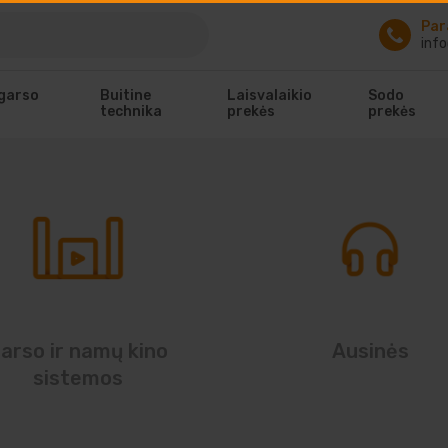
Par
info
 garso
Buitine
Laisvalaikio
Sodo
technika
prekės
prekės
arso ir namų kino
Ausinės
sistemos