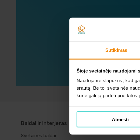
Sužin
Sutikimas
Šioje svetainėje naudojami 
Naudojame slapukus, kad galė
srautą. Be to, svetainės nau
kurie gali ją pridėti prie kit
Atmesti
Baldai ir interjeras
Telefonai ir
kompiuteriai
Svetainės baldai