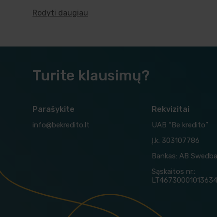
Rodyti daugiau
Turite klausimų?
Parašykite
Rekvizitai
info@bekredito.lt
UAB “Be kredito”
Į.k. 303107786
Bankas: AB Swedb
Sąskaitos nr.:
LT4673000101363