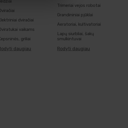
riedžiai
Trimeriai vejos robotai
Dviračiai
Grandininiai pjūklai
Elektriniai dviračiai
Aeratoriai, kultivatoriai
Dviratukai vaikams
Lapų siurbliai, šakų
Kepsninės, griliai
smulkintuvai
Rodyti daugiau
Rodyti daugiau