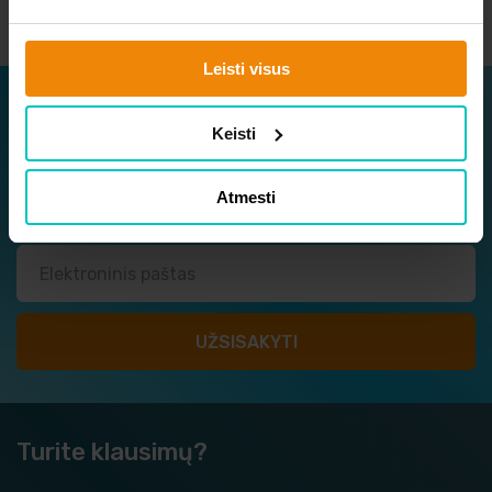
Leisti visus
Užsisakykite naujienlaiškį
Keisti
Sužinokite apie naujausius ir geriausius pasiūlymus
vieni pirmųjų!
Atmesti
Turite klausimų?