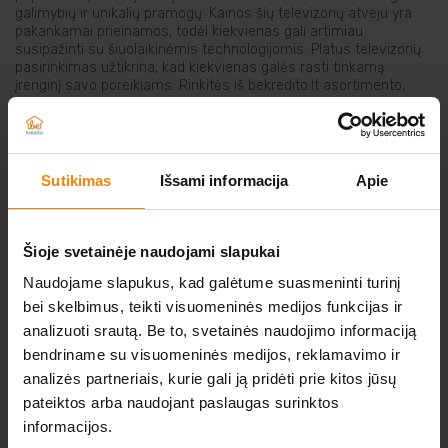
galimybių ir unikalių pramogų. Kainos šių televizorių atveju yra
Elektriniai įrankiai
pakankamai prieinamos, todėl kiekvienas gali artimiau
susipažinti su šiuolaikinėmis technologijomis. Platus televizorių
pasirinkimas užtikrina, kad kiekvienas galės rasti tinkamą
Auto prekės
įrenginį savo poreikiams. Rinkitės iš bekredito.lt asortimento,
nuspręskite, kuris televizorius atitinka jūsų poreikius ir
užsisakykite už nedidelę mėnesio įmoką!
Prekės pigiau
Sutikimas
Išsami informacija
Apie
NERADOTE KO IEŠKOTE?
Šioje svetainėje naudojami slapukai
Naudojame slapukus, kad galėtume suasmeninti turinį
Atsiųskite norimos prekės nuorodą iš kitos
bei skelbimus, teikti visuomeninės medijos funkcijas ir
elektroninės parduotuvės
analizuoti srautą. Be to, svetainės naudojimo informaciją
bendriname su visuomeninės medijos, reklamavimo ir
O MES JUMS JĄ IŠNUOMOSIME.
analizės partneriais, kurie gali ją pridėti prie kitos jūsų
pateiktos arba naudojant paslaugas surinktos
Parašykite mums
informacijos.