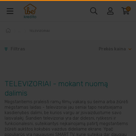
0
TELEVIZORIAI
Baldai ir interjeras
Filtras
Prekės kaina
Telefonai ir kompiuteriai
Vaizdo ir garso technika
TELEVIZORIAI - mokant nuomą
Buitine technika
dalimis
Mėgstantiems praleisti ramų filmų vakarą su šeima arba žiūrėti
Laisvalaikio prekės
mėgstamas laidas - televizoriai jau seniai tapo neatsiejama
kasdienybės dalimi, be kurios vargu ar įsivaizduotume savo
laisvalaikį. Šiandien televizoriai yra dar didesni, ryškesni ir
funkcionalesni, suteikiantys neįkainojamą patirtį mėgstantiems
Sodo prekės
žiūrėti aukštos kokybės vaizdus dideliame ekrane. Ypač
populiarūs yra naujausieji SMART TV, kurie suteikia dar daugiau