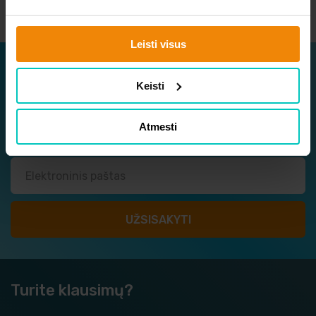
Leisti visus
Užsisakykite naujienlaiškį
Keisti
Sužinokite apie naujausius ir geriausius pasiūlymus
vieni pirmųjų!
Atmesti
Turite klausimų?