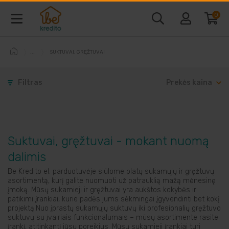
0
SUKTUVAI, GRĘŽTUVAI
Baldai ir interjeras
Filtras
Prekės kaina
Telefonai ir kompiuteriai
Vaizdo ir garso technika
Suktuvai, gręžtuvai - mokant nuomą
Buitine technika
dalimis
Be Kredito el. parduotuvėje siūlome platų sukamųjų ir gręžtuvų
Laisvalaikio prekės
asortimentą, kurį galite nuomuoti už patrauklią mažą mėnesinę
įmoką. Mūsų sukamieji ir gręžtuvai yra aukštos kokybės ir
patikimi įrankiai, kurie padės jums sėkmingai įgyvendinti bet kokį
projektą.Nuo įprastų sukamųjų suktuvų iki profesionalių gręžtuvo
Sodo prekės
suktuvų su įvairiais funkcionalumais – mūsų asortimente rasite
įrankį, atitinkantį jūsų poreikius. Mūsų sukamieji įrankiai turi