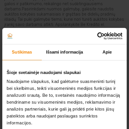
galios ir patikimumo, reikalingo net sudėtingiausiems
Elektriniai įrankiai
darbams.Pasirinkdami nuomos galimybę, galėsite naudotis
aukštos kokybės sukamaisiais ir gręžtais be didelių pradinių
išlaidų. Tai puiki galimybė tiems, kurie nori turėti aukštos kokybės
Auto prekės
įrankį savo darbams atlikti. Apsilankykite Be Kredito el.
parduotuvėje ir raskite tinkamą sukamąjį ar gręžtuvą jau
šiandien!
Prekės pigiau
Sutikimas
Išsami informacija
Apie
NERADOTE KO IEŠKOTE?
Šioje svetainėje naudojami slapukai
Naudojame slapukus, kad galėtume suasmeninti turinį
Atsiųskite norimos prekės nuorodą iš kitos
bei skelbimus, teikti visuomeninės medijos funkcijas ir
elektroninės parduotuvės
analizuoti srautą. Be to, svetainės naudojimo informaciją
bendriname su visuomeninės medijos, reklamavimo ir
O MES JUMS JĄ IŠNUOMOSIME.
analizės partneriais, kurie gali ją pridėti prie kitos jūsų
pateiktos arba naudojant paslaugas surinktos
Parašykite mums
informacijos.