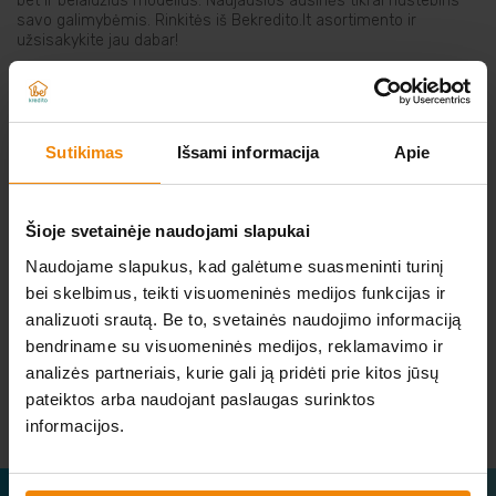
bet ir belaidžius modelius. Naujausios ausinės tikrai nustebins
savo galimybėmis. Rinkitės iš Bekredito.lt asortimento ir
Elektriniai įrankiai
užsisakykite jau dabar!
Auto prekės
NERADOTE KO IEŠKOTE?
Sutikimas
Išsami informacija
Apie
Prekės pigiau
Šioje svetainėje naudojami slapukai
Atsiųskite norimos prekės nuorodą iš kitos
elektroninės parduotuvės
Naudojame slapukus, kad galėtume suasmeninti turinį
bei skelbimus, teikti visuomeninės medijos funkcijas ir
O MES JUMS JĄ IŠNUOMOSIME.
analizuoti srautą. Be to, svetainės naudojimo informaciją
bendriname su visuomeninės medijos, reklamavimo ir
Parašykite mums
analizės partneriais, kurie gali ją pridėti prie kitos jūsų
pateiktos arba naudojant paslaugas surinktos
informacijos.