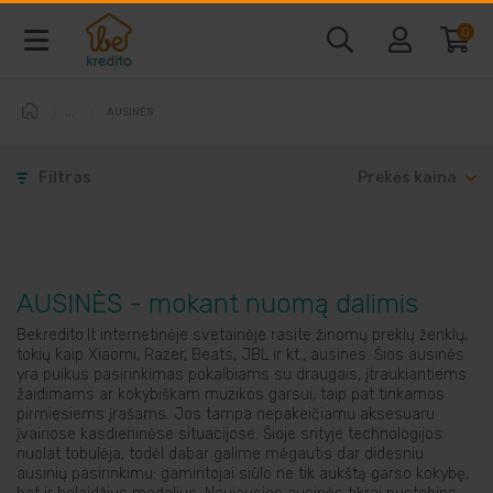
0
AUSINĖS
Baldai ir interjeras
Filtras
Prekės kaina
Telefonai ir kompiuteriai
Vaizdo ir garso technika
AUSINĖS - mokant nuomą dalimis
Buitine technika
Bekredito.lt internetinėje svetainėje rasite žinomų prekių ženklų,
tokių kaip Xiaomi, Razer, Beats, JBL ir kt., ausines. Šios ausinės
yra puikus pasirinkimas pokalbiams su draugais, įtraukiantiems
Laisvalaikio prekės
žaidimams ar kokybiškam muzikos garsui, taip pat tinkamos
pirmiesiems įrašams. Jos tampa nepakeičiamu aksesuaru
įvairiose kasdieninėse situacijose. Šioje srityje technologijos
Sodo prekės
nuolat tobulėja, todėl dabar galime mėgautis dar didesniu
ausinių pasirinkimu: gamintojai siūlo ne tik aukštą garso kokybę,