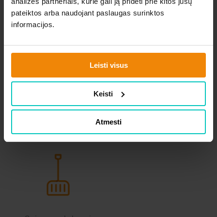
analizės partneriais, kurie gali ją pridėti prie kitos jūsų
Šiltnamiai
Metalo detektoriai
pateiktos arba naudojant paslaugas surinktos
informacijos.
Leisti visus
Keisti
Pramoninės
Sniego kastuvai,
svarstyklės
stūmikliai
Atmesti