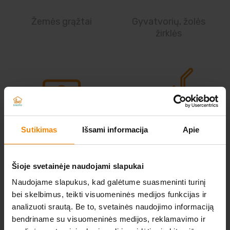
Žemės grąžtai
Gyvatvorių, žolės
žirklės
Sutikimas
Išsami informacija
Apie
Malkų skaldyklės
Šlavimo mašinos
Šioje svetainėje naudojami slapukai
Naudojame slapukus, kad galėtume suasmeninti turinį
bei skelbimus, teikti visuomeninės medijos funkcijas ir
analizuoti srautą. Be to, svetainės naudojimo informaciją
bendriname su visuomeninės medijos, reklamavimo ir