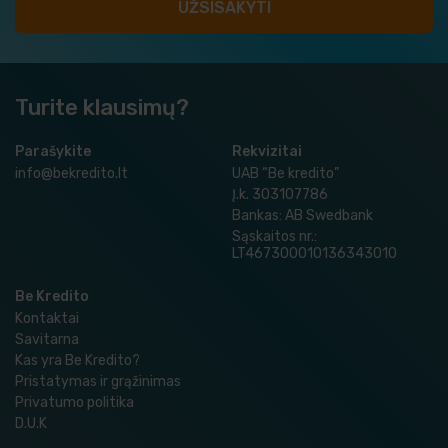
Turite klausimų?
Parašykite
Rekvizitai
info@bekredito.lt
UAB “Be kredito”
Į.k. 303107786
Bankas: AB Swedbank
Sąskaitos nr.:
LT467300010136343010
Be Kredito
Kontaktai
Savitarna
Kas yra Be Kredito?
Pristatymas ir grąžinimas
Privatumo politika
D.U.K