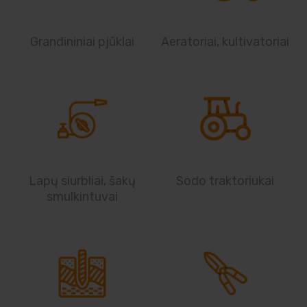
Elektriniai įrankiai
Grandininiai pjūklai
Aeratoriai, kultivatoriai
Auto prekės
Prekės pigiau
Lapų siurbliai, šakų
Sodo traktoriukai
smulkintuvai