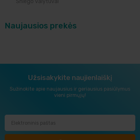
Sniego valytuvai
Naujausios prekės
Užsisakykite naujienlaiškį
Sužinokite apie naujausius ir geriausius pasiūlymus
vieni pirmųjų!