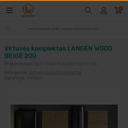
0
VIRTUVĖS KOMPLEKTAS LANGEN WOOD BEIGE 200
Baldai ir interjeras
Virtuvės komplektas LANGEN WOOD
Telefonai ir kompiuteriai
BEIGE 200
Prekės kodas:
BLD-174947620788308791-BK
Vaizdo ir garso technika
Kategorija:
Virtuvės baldų komplektai
Garantija:
24 mėn
Buitine technika
Laisvalaikio prekės
Sodo prekės