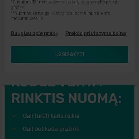
*Sudarant 12 mėn. nuomos sutartį su galimybe prekę
grąžinti
**Nuomos kaina gali kisti priklausomai nuo kliento
mokumo įverčio
Daugiau apie prekę
Prekės pristatymo kaina
UŽSISAKYTI