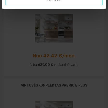
Nuo 42.42 €/mėn.
Arba
629.00 €
mokant iš karto
VIRTUVĖS KOMPLEKTAS PREMIO B PLUS