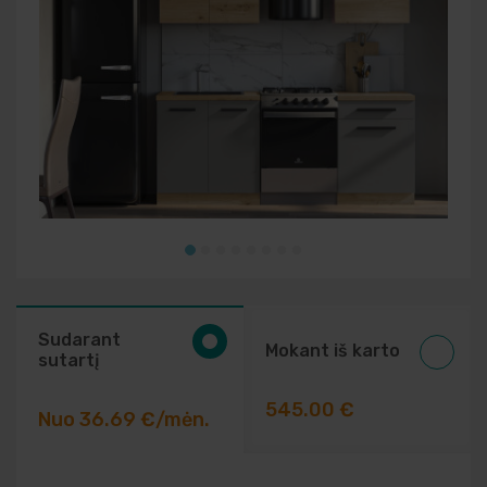
Elektriniai įrankiai
Auto prekės
Prekės pigiau
Sudarant
Mokant iš karto
sutartį
545.00 €
Nuo 36.69 €/mėn.