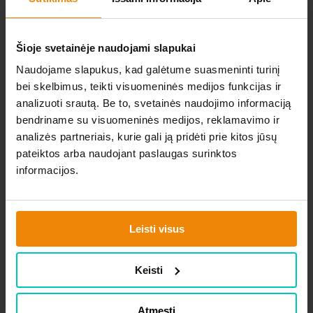
patogų naudojimą, o viršutinės spintelės
suteiks papildomą erdvę.
Komplektas apima stalviršius, kurie puikiai
Šioje svetainėje naudojami slapukai
suderins su jūsų virtuvės dizainu.
Naudojame slapukus, kad galėtume suasmeninti turinį
Reguliuojamos kojelės suteikia stabilumą ir
bei skelbimus, teikti visuomeninės medijos funkcijas ir
leidžia pritaikyti baldus prie jūsų pageidavimų.
analizuoti srautą. Be to, svetainės naudojimo informaciją
Prašome pažymėti, kad baldai bus pristatyti
bendriname su visuomeninės medijos, reklamavimo ir
nesurinkti, tačiau su išsamiomis surinkimo
analizės partneriais, kurie gali ją pridėti prie kitos jūsų
instrukcijomis. Šis komplektas neapima buitinės
pateiktos arba naudojant paslaugas surinktos
technikos, pavaizduotos nuotraukoje.
informacijos.
Leisti visus
Panašios prekės
Keisti
VIRTUVĖS KOMPLEKTAS PREMIO ,,B"
Atmesti