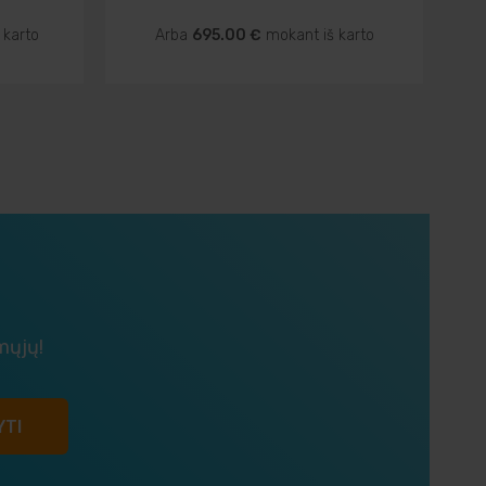
 karto
Arba
695.00 €
mokant iš karto
mųjų!