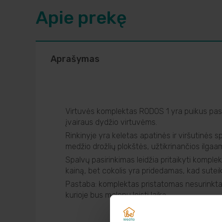
Apie prekę
Aprašymas
Virtuvės komplektas RODOS 1 yra puikus pasiri
įvairaus dydžio virtuvėms.
Rinkinyje yra keletas apatinės ir viršutinės 
medžio drožlių plokštės, užtikrinančios ilgaamž
Spalvų pasirinkimas leidžia pritaikyti komplek
kainą, bet cokolis yra pridedamas, kad sutei
Pastaba: komplektas pristatomas nesurinktas, 
kurioje bus malonu leisti laiką.