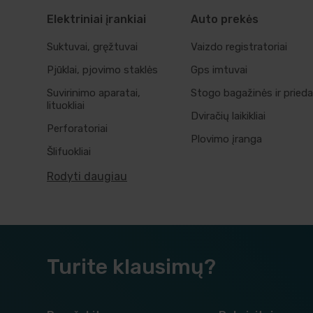
Elektriniai įrankiai
Auto prekės
Suktuvai, gręžtuvai
Vaizdo registratoriai
Pjūklai, pjovimo staklės
Gps imtuvai
Suvirinimo aparatai,
Stogo bagažinės ir prieda
lituokliai
Dviračių laikikliai
Perforatoriai
Plovimo įranga
Šlifuokliai
Rodyti daugiau
Turite klausimų?