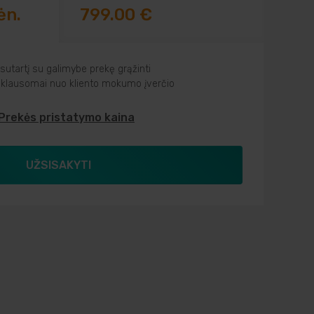
ėn.
799.00 €
utartį su galimybe prekę grąžinti
riklausomai nuo kliento mokumo įverčio
Prekės pristatymo kaina
UŽSISAKYTI