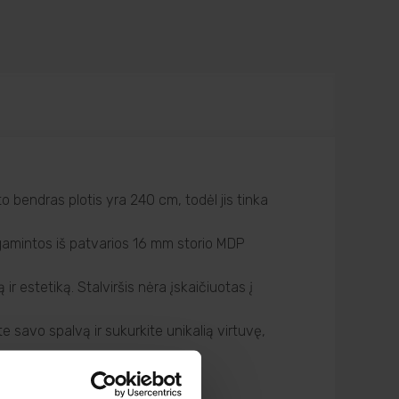
o bendras plotis yra 240 cm, todėl jis tinka
pagamintos iš patvarios 16 mm storio MDP
r estetiką. Stalviršis nėra įskaičiuotas į
 savo spalvą ir sukurkite unikalią virtuvę,