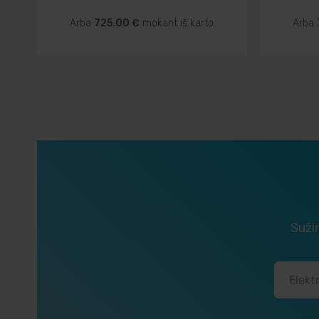
Arba
725.00 €
mokant iš karto
Arba
Sužin