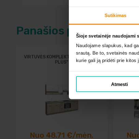
Sutikimas
Panašios prekės
Šioje svetainėje naudojami 
Naudojame slapukus, kad galė
srautą. Be to, svetainės nau
VIRTUVĖS KOMPLEKTAS PREMIO ,,A
VIRTUV
kurie gali ją pridėti prie kit
PLUS"
Atmesti
Nuo 48.71 €/mėn.
Nuo