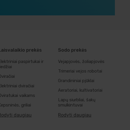
Laisvalaikio prekės
Sodo prekės
Elektriniai paspirtukai ir
Vejapjovės, žoliapjovės
riedžiai
Trimeriai vejos robotai
Dviračiai
Grandininiai pjūklai
Elektriniai dviračiai
Aeratoriai, kultivatoriai
Dviratukai vaikams
Lapų siurbliai, šakų
Kepsninės, griliai
smulkintuvai
Rodyti daugiau
Rodyti daugiau