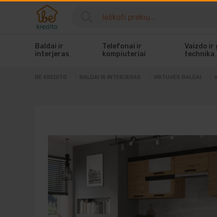
Baldai ir
Telefonai ir
Vaizdo ir
interjeras
kompiuteriai
technika
BE KREDITO
BALDAI IR INTERJERAS
VIRTUVĖS BALDAI