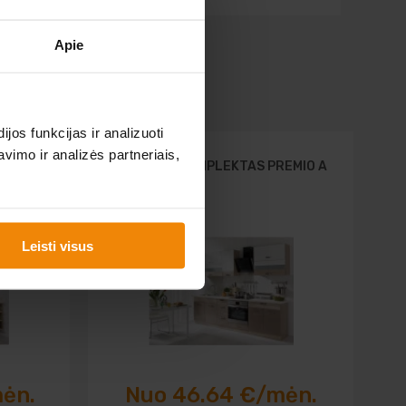
Apie
os funkcijas ir analizuoti
imo ir analizės partneriais,
EMIO 1
VIRTUVĖS KOMPLEKTAS PREMIO A
Leisti visus
mėn.
Nuo 46.64 €/mėn.