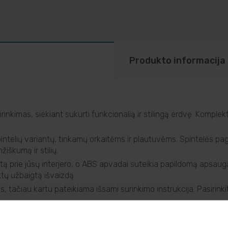
Produkto informacija
nkimas, siekiant sukurti funkcionalią ir stilingą erdvę. Komplekt
spintelių variantų, tinkamų orkaitėms ir plautuvėms. Spintelės 
iškumą ir stilių.
tą prie jūsų interjero, o ABS apvadai suteikia papildomą apsaugą i
ktų užbaigtą išvaizdą.
tačiau kartu pateikiama išsami surinkimo instrukcija. Pasirinkite