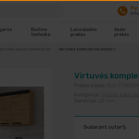
Par
info
 garso
Buitine
Laisvalaikio
Sodo
technika
prekės
prekės
VIRTUVĖS KOMPLEKTAS RODOS 1
VIRTUVĖS BALDŲ KOMPLEKTAI
Virtuvės komple
Prekės kodas:
BLD-1758805
Kategorija:
Virtuvės baldų k
Garantija:
24 mėn
Sudarant sutartį