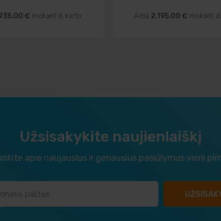
735.00 €
mokant iš karto
Arba
2,195.00 €
mokant iš
Užsisakykite naujienlaiškį
okite apie naujausius ir geriausius pasiūlymus vieni pir