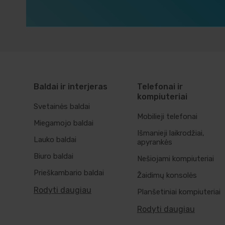
Baldai ir interjeras
Telefonai ir
kompiuteriai
Svetainės baldai
Mobilieji telefonai
Miegamojo baldai
Išmanieji laikrodžiai,
Lauko baldai
apyrankės
Biuro baldai
Nešiojami kompiuteriai
Prieškambario baldai
Žaidimų konsolės
Rodyti daugiau
Planšetiniai kompiuteriai
Rodyti daugiau