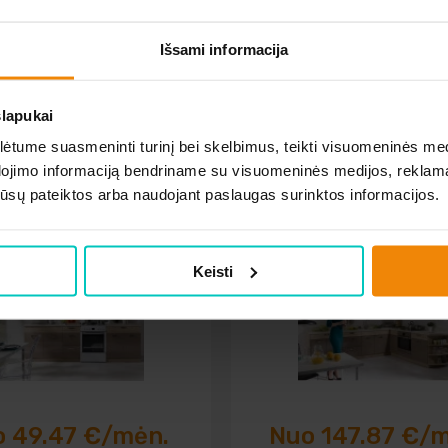
Išsami informacija
slapukai
tume suasmeninti turinį bei skelbimus, teikti visuomeninės medij
dojimo informaciją bendriname su visuomeninės medijos, reklamav
ĖS KOMPLEKTAS PREMIO B
VIRTUVĖS KOMPLEKTAS PR
os jūsų pateiktos arba naudojant paslaugas surinktos informacijos.
PLUS
Keisti
 49.47 €/mėn.
Nuo 147.87 €/