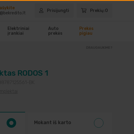
ašykite
Prisijungti
Prekių:
0
@bekredito.lt
Elektriniai
Auto
Prekės
įrankiai
prekės
pigiau
DRAUGAUKIME?
ktas RODOS 1
88787125561-BK
omplektai
Mokant iš karto