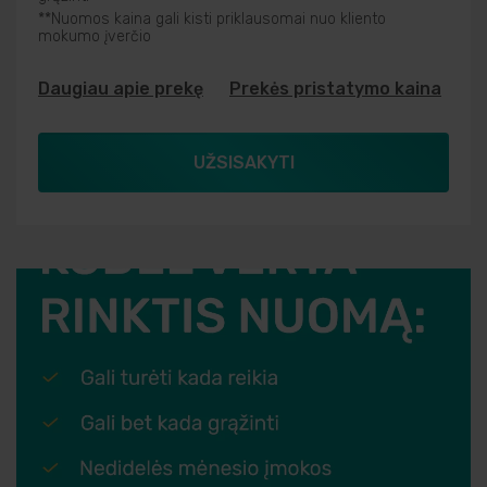
**Nuomos kaina gali kisti priklausomai nuo kliento
mokumo įverčio
Daugiau apie prekę
Prekės pristatymo kaina
UŽSISAKYTI