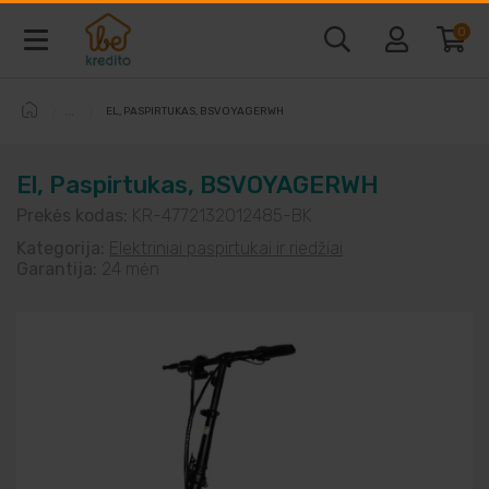
0
EL, PASPIRTUKAS, BSVOYAGERWH
Baldai ir interjeras
El, Paspirtukas, BSVOYAGERWH
Telefonai ir kompiuteriai
Prekės kodas:
KR-4772132012485-BK
Kategorija:
Elektriniai paspirtukai ir riedžiai
Vaizdo ir garso technika
Garantija:
24 mėn
Buitine technika
Laisvalaikio prekės
Sodo prekės