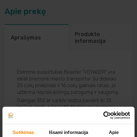
Apie prekę
Produkto
Aprašymas
informacija
Elektrinis paspirtukas Beaster "VOYAGER" yra
ideali priemonė miesto transportui. Su dideliais
20 colių priekiniais ir 16 colių galiniais ratais, jis
užtikrina nepriekaištingą patogumą ir saugumą.
Galingas 350 W variklis leidžia pasiekti iki 25
km/val. greitį, o 36 V, 10 Ah ličio jonų baterija
suteikia galimybę nuvažiuoti iki 45 km. Greitas
įkrovimas per 5–6 val. garantuoja, kad visada
būsite pasiruošę kelionei.
Sutikimas
Išsami informacija
Apie
Šis paspirtukas yra lengvas, sveriantis tik 18,5