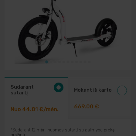
Elektriniai įrankiai
Auto prekės
Prekės pigiau
Sudarant
Mokant iš karto
sutartį
669.00 €
Nuo 44.81 €/mėn.
*Sudarant 12 mėn. nuomos sutartį su galimybe prekę
grąžinti