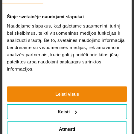
kg, todėl lengvai transportuojamas, ypač kai
sulankstote jį. Jo aliuminio lydinio konstrukcija
Šioje svetainėje naudojami slapukai
užtikrina ilgaamžiškumą ir tvirtumą, leidžiančią
atlaikyti iki 120 kg svorį.
Naudojame slapukus, kad galėtume suasmeninti turinį
Pasiruoškite idealiai miesto kelionei su patogiais
bei skelbimus, teikti visuomeninės medijos funkcijas ir
diskiniaisiais stabdžiais ir pneumatinėmis
analizuoti srautą. Be to, svetainės naudojimo informaciją
padangomis, kurios suteikia papildomą
bendriname su visuomeninės medijos, reklamavimo ir
stabilumą ir komfortą. Nepraleiskite progos
analizės partneriais, kurie gali ją pridėti prie kitos jūsų
išbandyti šį modernų elektrinį paspirtuką!
pateiktos arba naudojant paslaugas surinktos
informacijos.
Leisti visus
Panašios prekės
Keisti
ELEKTRINIS PASPIRTUKAS INOKIM QUICK4 HERO
Atmesti