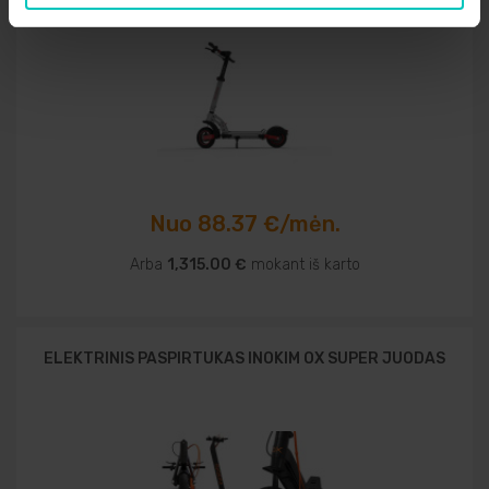
Nuo 88.37 €/mėn.
Arba
1,315.00 €
mokant iš karto
ELEKTRINIS PASPIRTUKAS INOKIM OX SUPER JUODAS