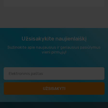
Užsisakykite naujienlaiškį
Sužinokite apie naujausius ir geriausius pasiūlymus
vieni pirmųjų!