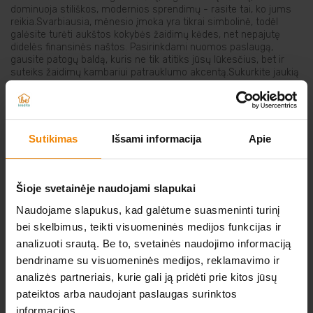
dominuoja stiliškos, modernios sprendimų - rasite tai, ko jums
Elektriniai įrankiai
reikia.Svarbiausia, mėnesio įmoka yra tikrai simbolinė, todėl
galėsite turėti aukštos kokybės žaidimų kėdes, net nepajutę
didelės finansinės naštos. Pasirinkdami nuomos paslaugą,
Auto prekės
gausite patogų baldą, kuris ne tik atitiks jūsų lūkesčius, bet ir
suteiks žaidimų kambariui patrauklumo akcentą.Sukurkite jaukią
žaidimų erdvę su mūsų žaidimų kėdėmis. Apsilankykite mūsų el.
parduotuvėje Be Kredito ir nuomuokite šį funkcionalų ir stilingą
Prekės pigiau
baldą jau šiandien!
Sutikimas
Išsami informacija
Apie
NERADOTE KO IEŠKOTE?
Šioje svetainėje naudojami slapukai
Naudojame slapukus, kad galėtume suasmeninti turinį
bei skelbimus, teikti visuomeninės medijos funkcijas ir
Atsiųskite norimos prekės nuorodą iš kitos
analizuoti srautą. Be to, svetainės naudojimo informaciją
elektroninės parduotuvės
bendriname su visuomeninės medijos, reklamavimo ir
analizės partneriais, kurie gali ją pridėti prie kitos jūsų
O MES JUMS JĄ IŠNUOMOSIME.
pateiktos arba naudojant paslaugas surinktos
informacijos.