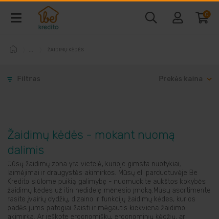
0
ŽAIDIMŲ KĖDĖS
Baldai ir interjeras
Filtras
Prekės kaina
Telefonai ir kompiuteriai
Vaizdo ir garso technika
Žaidimų kėdės - mokant nuomą
Buitine technika
dalimis
Jūsų žaidimų zona yra vietelė, kurioje gimsta nuotykiai,
Laisvalaikio prekės
laimėjimai ir draugystės akimirkos. Mūsų el. parduotuvėje Be
Kredito siūlome puikią galimybę - nuomuokite aukštos kokybės
žaidimų kėdes už itin nedidelę mėnesio įmoką.Mūsų asortimente
rasite įvairių dydžių, dizaino ir funkcijų žaidimų kėdes, kurios
Sodo prekės
padės jums patogiai žaisti ir mėgautis kiekviena žaidimo
akimirka. Ar ieškote ergonomiškų, ergonominių kėdžių, ar