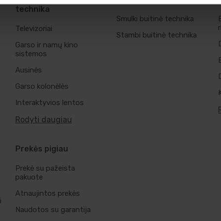
technika
Smulki buitinė technika
Televizoriai
Stambi buitinė technika
Garso ir namų kino
sistemos
Ausinės
Garso kolonėlės
Interaktyvios lentos
Rodyti daugiau
Prekės pigiau
Prekė su pažeista
pakuote
Atnaujintos prekės
i
Naudotos su garantija