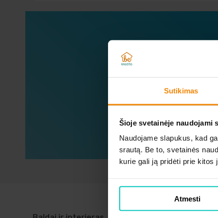
Sužin
Sutikimas
Šioje svetainėje naudojami 
Naudojame slapukus, kad galė
srautą. Be to, svetainės nau
kurie gali ją pridėti prie kit
Atmesti
Baldai ir interjeras
Telefonai ir