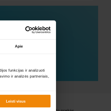
mųjų!
Apie
os funkcijas ir analizuoti
imo ir analizės partneriais,
Leisti visus
Laisvalaikio prekės
Sodo prekės