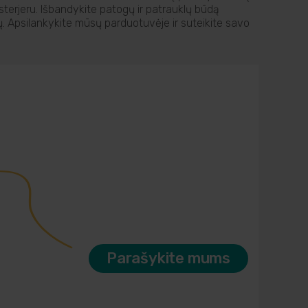
terjeru. Išbandykite patogų ir patrauklų būdą
amų. Apsilankykite mūsų parduotuvėje ir suteikite savo
Parašykite mums