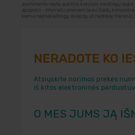
asortimente rasite aukštos kokybės medžiagų lauko ba
apsipirkti - internetu prieinami lauko baldų komplektai
kiemui nepriekaištingą išvaizdą už nedidelę mėnesio
NERADOTE KO I
Atsiųskite norimos prekės nuo
iš kitos elektroninės parduotu
O MES JUMS JĄ IŠ