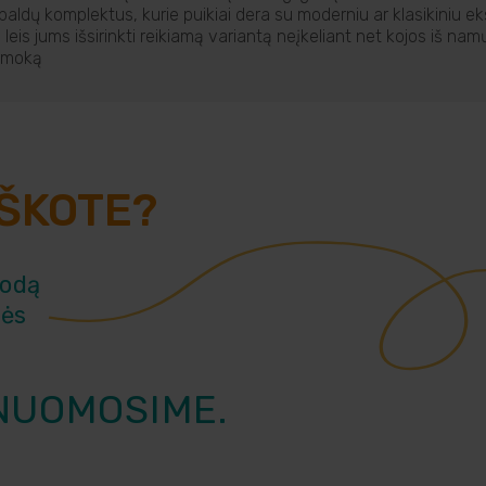
ldų komplektus, kurie puikiai dera su moderniu ar klasikiniu eks
 leis jums išsirinkti reikiamą variantą neįkeliant net kojos iš n
 įmoką
EŠKOTE?
rodą
vės
NUOMOSIME.