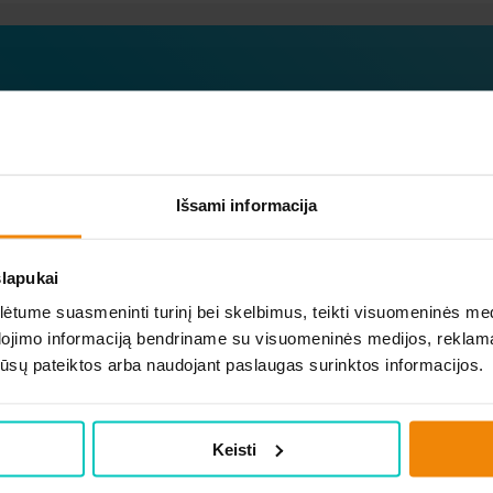
Užsisakykite naujienlaiškį
okite apie naujausius ir geriausius pasiūlymus vieni pir
Išsami informacija
slapukai
tume suasmeninti turinį bei skelbimus, teikti visuomeninės medij
dojimo informaciją bendriname su visuomeninės medijos, reklamav
os jūsų pateiktos arba naudojant paslaugas surinktos informacijos.
Keisti
Vaizdo ir garso
Buitine technika