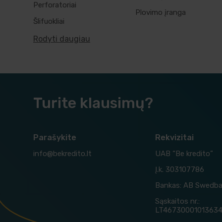
Perforatoriai
Plovimo įranga
Šlifuokliai
Rodyti daugiau
Turite klausimų?
Parašykite
Rekvizitai
info@bekredito.lt
UAB “Be kredito”
Į.k. 303107786
Bankas: AB Swedb
Sąskaitos nr.:
LT4673000101363