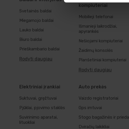
kompiuteriai
Svetainės baldai
Mobilieji telefonai
Miegamojo baldai
Išmanieji laikrodžiai,
Lauko baldai
apyrankės
Biuro baldai
Nešiojami kompiuteriai
Prieškambario baldai
Žaidimų konsolės
Rodyti daugiau
Planšetiniai kompiuteriai
Rodyti daugiau
Elektriniai įrankiai
Auto prekės
Suktuvai, gręžtuvai
Vaizdo registratoriai
Pjūklai, pjovimo staklės
Gps imtuvai
Suvirinimo aparatai,
Stogo bagažinės ir prieda
lituokliai
Dviračių laikikliai