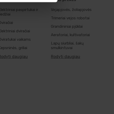
Elektriniai paspirtukai ir
Vejapjovės, žoliapjovės
riedžiai
Trimeriai vejos robotai
Dviračiai
Grandininiai pjūklai
Elektriniai dviračiai
Aeratoriai, kultivatoriai
Dviratukai vaikams
Lapų siurbliai, šakų
Kepsninės, griliai
smulkintuvai
Rodyti daugiau
Rodyti daugiau