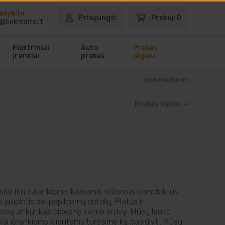
ašykite
Prisijungti
Prekių:
0
@bekredito.lt
Elektriniai
Auto
Prekės
įrankiai
prekės
pigiau
DRAUGAUKIME?
Prekės kaina
asite itin palankiomis kainomis siūlomus komplektus
ės jaudintis dėl papildomų detalių. Platus ir
lkoną ar kur kas didesnę kiemo erdvę. Mūsų lauko
iausiai išrankiems klientams turėsime ką pasiūlyti. Mūsų