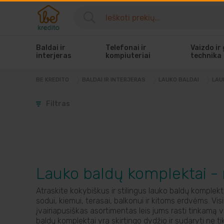
Baldai ir
Telefonai ir
Vaizdo ir
interjeras
kompiuteriai
technika
BE KREDITO
BALDAI IR INTERJERAS
LAUKO BALDAI
LAU
Filtras
Lauko baldų komplektai -
Atraskite kokybiškus ir stilingus lauko baldų komplek
sodui, kiemui, terasai, balkonui ir kitoms erdvėms. Visi 
įvairiapusiškas asortimentas leis jums rasti tinkamą
baldų komplektai yra skirtingo dydžio ir sudaryti ne tik 