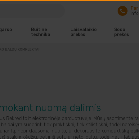
Par
info
 garso
Buitine
Laisvalaikio
Sodo
technika
prekės
prekės
KO BALDŲ KOMPLEKTAI
 mokant nuomą dalimis
tus Bekredito.lt elektroninėje parduotuvėje. Mūsų asortimente r
baldai yra suderinti tiek praktiškai, tiek stilistiškai, todėl nereik
 variantą, nepriklausomai nuo to, ar dekoruosite kompaktišką ba
iš stalo ir kėdžių, bet ir iš sofų ar netgi gultų, todėl net ir lab