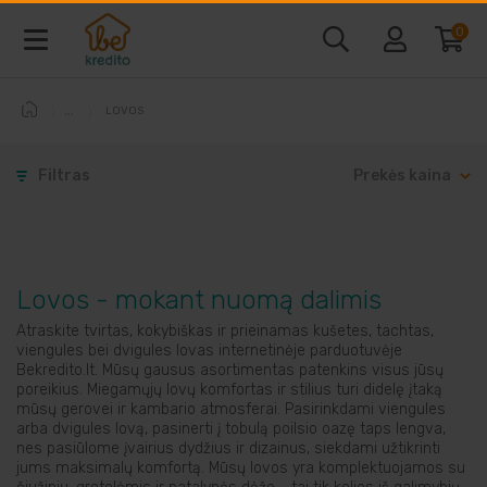
0
LOVOS
Baldai ir interjeras
Filtras
Prekės kaina
Telefonai ir kompiuteriai
Vaizdo ir garso technika
Lovos - mokant nuomą dalimis
Buitine technika
Atraskite tvirtas, kokybiškas ir prieinamas kušetes, tachtas,
viengules bei dvigules lovas internetinėje parduotuvėje
Bekredito.lt. Mūsų gausus asortimentas patenkins visus jūsų
Laisvalaikio prekės
poreikius. Miegamųjų lovų komfortas ir stilius turi didelę įtaką
mūsų gerovei ir kambario atmosferai. Pasirinkdami viengules
arba dvigules lovą, pasinerti į tobulą poilsio oazę taps lengva,
Sodo prekės
nes pasiūlome įvairius dydžius ir dizainus, siekdami užtikrinti
jums maksimalų komfortą. Mūsų lovos yra komplektuojamos su