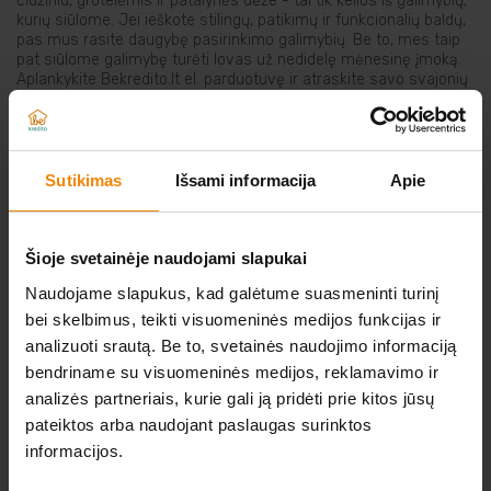
čiužiniu, grotelėmis ir patalynės dėže - tai tik kelios iš galimybių,
kurių siūlome. Jei ieškote stilingų, patikimų ir funkcionalių baldų,
Elektriniai įrankiai
pas mus rasite daugybę pasirinkimo galimybių. Be to, mes taip
pat siūlome galimybę turėti lovas už nedidelę mėnesinę įmoką.
Aplankykite Bekredito.lt el. parduotuvę ir atraskite savo svajonių
Auto prekės
miegamąją lovą jau šiandien!
Prekės pigiau
Sutikimas
Išsami informacija
Apie
NERADOTE KO IEŠKOTE?
Šioje svetainėje naudojami slapukai
Atsiųskite norimos prekės nuorodą iš kitos
Naudojame slapukus, kad galėtume suasmeninti turinį
elektroninės parduotuvės
bei skelbimus, teikti visuomeninės medijos funkcijas ir
analizuoti srautą. Be to, svetainės naudojimo informaciją
O MES JUMS JĄ IŠNUOMOSIME.
bendriname su visuomeninės medijos, reklamavimo ir
analizės partneriais, kurie gali ją pridėti prie kitos jūsų
Parašykite mums
pateiktos arba naudojant paslaugas surinktos
informacijos.