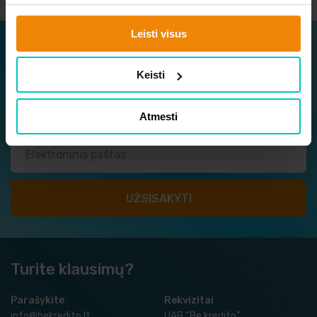
Leisti visus
Užsisakykite naujienlaiškį
Keisti
Sužinokite apie naujausius ir geriausius pasiūlymus
vieni pirmųjų!
Atmesti
Turite klausimų?
Parašykite
Rekvizitai
info@bekredito.lt
UAB “Be kredito”