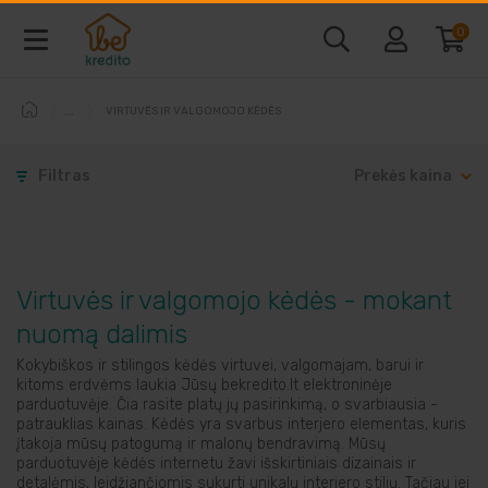
0
VIRTUVĖS IR VALGOMOJO KĖDĖS
Baldai ir interjeras
Filtras
Prekės kaina
Telefonai ir kompiuteriai
Vaizdo ir garso technika
Virtuvės ir valgomojo kėdės - mokant
Buitine technika
nuomą dalimis
Kokybiškos ir stilingos kėdės virtuvei, valgomajam, barui ir
Laisvalaikio prekės
kitoms erdvėms laukia Jūsų bekredito.lt elektroninėje
parduotuvėje. Čia rasite platų jų pasirinkimą, o svarbiausia -
patrauklias kainas. Kėdės yra svarbus interjero elementas, kuris
įtakoja mūsų patogumą ir malonų bendravimą. Mūsų
Sodo prekės
parduotuvėje kėdės internetu žavi išskirtiniais dizainais ir
detalėmis, leidžiančiomis sukurti unikalų interjero stilių. Tačiau jei