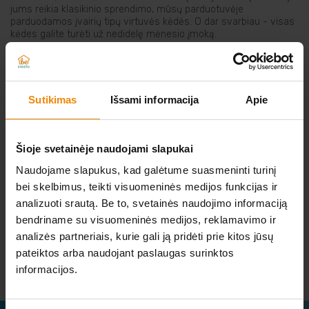
jums reikia klasikinio sprendimo, mūsų parduotuvėje
Elektriniai įrankiai
parduodamos įvairių tipų virtuvės kėdės. O dar svarbiau - visas
kėdes galite turėti už nedidelę mėnesio įmoką.
Auto prekės
Prekės pigiau
Sutikimas
Išsami informacija
Apie
NERADOTE KO IEŠKOTE?
Šioje svetainėje naudojami slapukai
Atsiųskite norimos prekės nuorodą iš kitos
elektroninės parduotuvės
Naudojame slapukus, kad galėtume suasmeninti turinį
bei skelbimus, teikti visuomeninės medijos funkcijas ir
analizuoti srautą. Be to, svetainės naudojimo informaciją
O MES JUMS JĄ IŠNUOMOSIME.
bendriname su visuomeninės medijos, reklamavimo ir
analizės partneriais, kurie gali ją pridėti prie kitos jūsų
Parašykite mums
pateiktos arba naudojant paslaugas surinktos
informacijos.