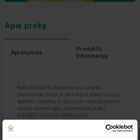
Apie prekę
Produkto
Aprašymas
informacija
Beko B3T42242 džiovyklė yra tobulas
pasirinkimas tiems, kurie vertina efektyvumą ir
aplinkos tvarumą. Ši džiovyklė naudoja šilumos
siurblio technologiją, užtikrinančią puikų
energijos vartojimo efektyvumą.
Su A+++ energijos klase, džiovyklė padeda
taupyti pinigus ir mažina poveikį aplinkai.
Siūlomos 15 skirtingų džiovinimo programų