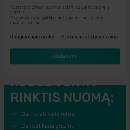
*Sudarant 12 mėn. nuomos sutartį su galimybe prekę
grąžinti
**Nuomos kaina gali kisti priklausomai nuo kliento
mokumo įverčio
Daugiau apie prekę
Prekės pristatymo kaina
UŽSISAKYTI