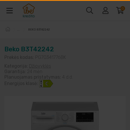
0
BEKO B3T42242
Baldai ir interjeras
Beko B3T42242
Telefonai ir kompiuteriai
Prekės kodas:
PG70341776BK
Kategorija:
Džiovyklės
Vaizdo ir garso technika
Garantija:
24 mėn
Planuojamas pristatymas:
4 d.d.
Energijos klasė:
Buitine technika
Laisvalaikio prekės
Sodo prekės