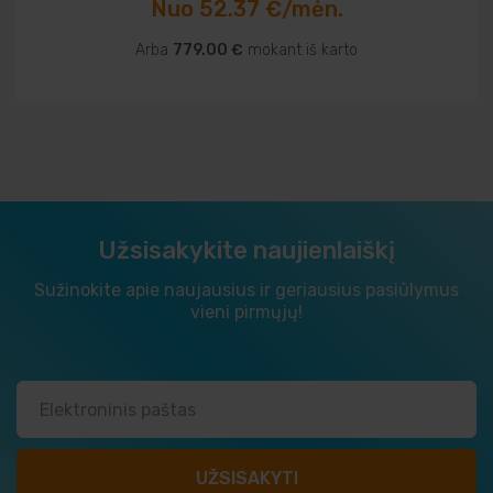
Nuo 52.37 €/mėn.
Arba
779.00 €
mokant iš karto
Užsisakykite naujienlaiškį
Sužinokite apie naujausius ir geriausius pasiūlymus
vieni pirmųjų!