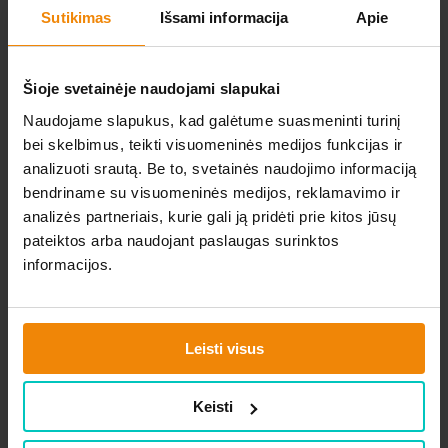
leidžia pritaikyti džiovinimą pagal įvairius
Sutikimas
Išsami informacija
Apie
audinius, užtikrinant optimalią priežiūrą
kiekvienam drabužiui.
Patogios funkcijos, tokios kaip LED ekranas ir
Šioje svetainėje naudojami slapukai
atidėto paleidimo galimybė, suteikia lengvą
Naudojame slapukus, kad galėtume suasmeninti turinį
valdymą. Džiovyklė taip pat turi keičiamą
bei skelbimus, teikti visuomeninės medijos funkcijas ir
durelių kryptį, vidinį būgno apšvietimą ir
analizuoti srautą. Be to, svetainės naudojimo informaciją
apsaugą nuo susiglamžymo.
bendriname su visuomeninės medijos, reklamavimo ir
Be to, vaiko apsaugos užraktas užtikrina
analizės partneriais, kurie gali ją pridėti prie kitos jūsų
ramybę tėvams, o elegantiškas dizainas puikiai
pateiktos arba naudojant paslaugas surinktos
dera prie bet kokių namų. Beko B3T42242 -
informacijos.
jūsų patikimas partneris drabužių priežiūroje.
Leisti visus
Panašios prekės
Keisti