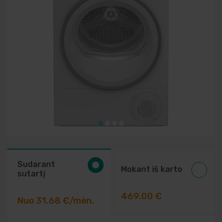
Elektriniai įrankiai
Auto prekės
Prekės pigiau
Sudarant
Mokant iš karto
sutartį
469.00 €
Nuo 31.68 €/mėn.