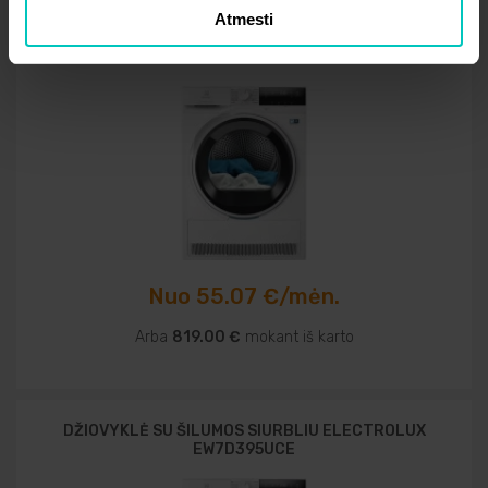
Atmesti
DŽIOVYKLĖ ELECTROLUX EW8D394M
Nuo 55.07 €/mėn.
Arba
819.00 €
mokant iš karto
DŽIOVYKLĖ SU ŠILUMOS SIURBLIU ELECTROLUX
EW7D395UCE