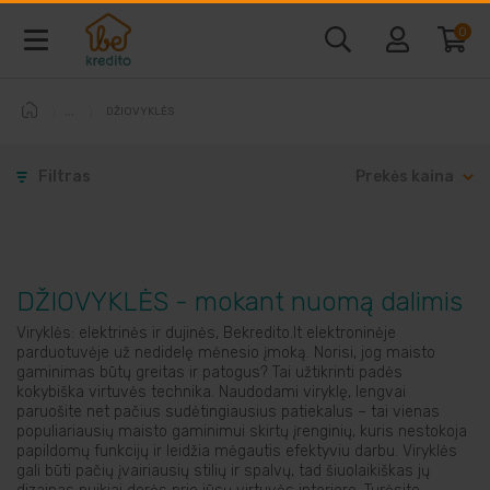
0
DŽIOVYKLĖS
Baldai ir interjeras
Filtras
Prekės kaina
Telefonai ir kompiuteriai
Vaizdo ir garso technika
DŽIOVYKLĖS - mokant nuomą dalimis
Buitine technika
Viryklės: elektrinės ir dujinės, Bekredito.lt elektroninėje
parduotuvėje už nedidelę mėnesio įmoką. Norisi, jog maisto
gaminimas būtų greitas ir patogus? Tai užtikrinti padės
Laisvalaikio prekės
kokybiška virtuvės technika. Naudodami viryklę, lengvai
paruošite net pačius sudėtingiausius patiekalus – tai vienas
populiariausių maisto gaminimui skirtų įrenginių, kuris nestokoja
Sodo prekės
papildomų funkcijų ir leidžia mėgautis efektyviu darbu. Viryklės
gali būti pačių įvairiausių stilių ir spalvų, tad šiuolaikiškas jų