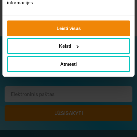
informacijos.
Parašykite mums
Leisti visus
Keisti
Užsisakykite naujienlaiškį
Sužinokite apie naujausius ir geriausius pasiūlymus
Atmesti
vieni pirmųjų!