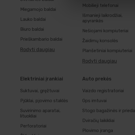
Mobilieji telefonai
Miegamojo baldai
Išmanieji laikrodžiai,
Lauko baldai
apyrankės
Biuro baldai
Nešiojami kompiuteriai
Prieškambario baldai
Žaidimų konsolės
Rodyti daugiau
Planšetiniai kompiuteriai
Rodyti daugiau
Elektriniai įrankiai
Auto prekės
Suktuvai, gręžtuvai
Vaizdo registratoriai
Pjūklai, pjovimo staklės
Gps imtuvai
Suvirinimo aparatai,
Stogo bagažinės ir prieda
lituokliai
Dviračių laikikliai
Perforatoriai
Plovimo įranga