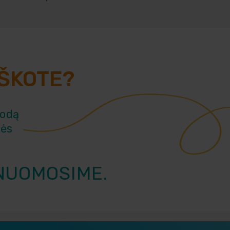
EŠKOTE?
rodą
vės
NUOMOSIME.