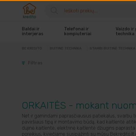
Baldai ir
Telefonai ir
Vaizdo ir
interjeras
kompiuteriai
technika
BE KREDITO
BUITINE TECHNIKA
STAMBI BUITINĖ TECHNIKA
Filtras
ORKAITĖS - mokant nuom
Net ir gamindami paprasčiausius patiekalus, svarbu t
paviršiaus tipą ir montavimo būdą, kad kaitlentė atitik
dujinė kaitlentė, elektrinė kaitlentė džiugins paprast
poreikius, kviečiame susipažinti su mūsų Bekredito.lt