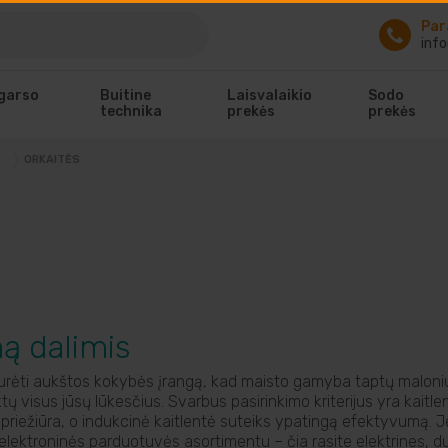
Par
info
 garso
Buitine
Laisvalaikio
Sodo
technika
prekės
prekės
ORKAITĖS
ą dalimis
urėti aukštos kokybės įrangą, kad maisto gamyba taptų maloniu į
tų visus jūsų lūkesčius. Svarbus pasirinkimo kriterijus yra kaitlen
a priežiūra, o indukcinė kaitlentė suteiks ypatingą efektyvumą. J
 elektroninės parduotuvės asortimentu – čia rasite elektrines, du