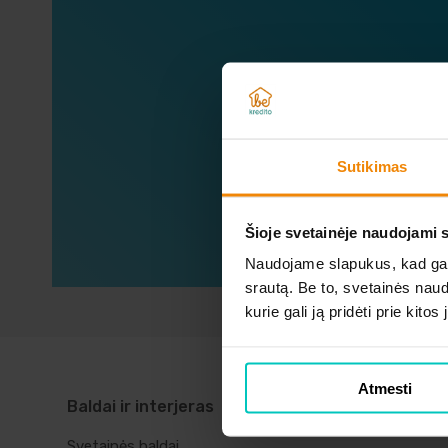
Sužin
Sutikimas
Šioje svetainėje naudojami 
Naudojame slapukus, kad galė
srautą. Be to, svetainės nau
kurie gali ją pridėti prie kit
Atmesti
Baldai ir interjeras
Telefonai ir
kompiuteriai
Svetainės baldai