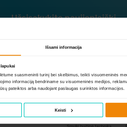
Užsisakykite naujienlaiškį
okite apie naujausius ir geriausius pasiūlymus vieni pir
Išsami informacija
slapukai
tume suasmeninti turinį bei skelbimus, teikti visuomeninės medij
dojimo informaciją bendriname su visuomeninės medijos, reklamav
os jūsų pateiktos arba naudojant paslaugas surinktos informacijos.
Keisti
Vaizdo ir garso
Buitine technika
technika
Smulki buitinė technika