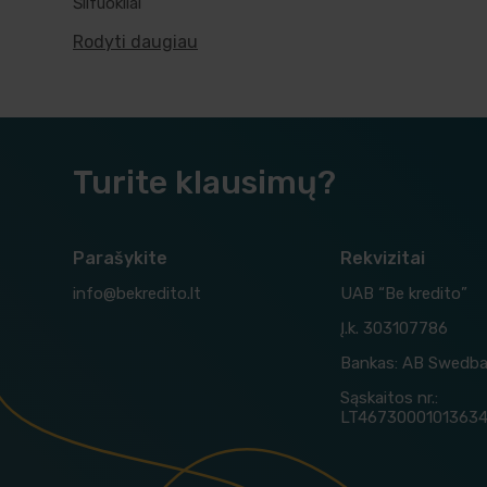
Šlifuokliai
Rodyti daugiau
Turite klausimų?
Parašykite
Rekvizitai
info@bekredito.lt
UAB “Be kredito”
Į.k. 303107786
Bankas: AB Swedb
Sąskaitos nr.:
LT4673000101363