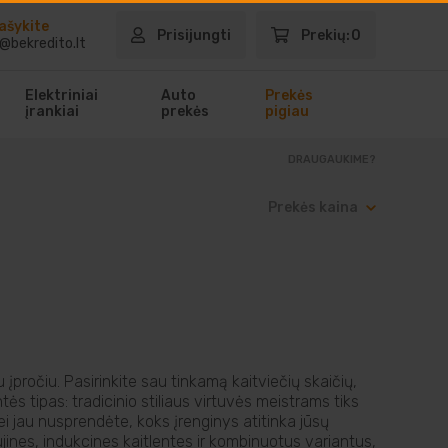
ašykite
Prisijungti
Prekių:
0
@bekredito.lt
Elektriniai
Auto
Prekės
įrankiai
prekės
pigiau
DRAUGAUKIME?
Prekės kaina
pročiu. Pasirinkite sau tinkamą kaitviečių skaičių,
tės tipas: tradicinio stiliaus virtuvės meistrams tiks
ei jau nusprendėte, koks įrenginys atitinka jūsų
jines, indukcines kaitlentes ir kombinuotus variantus,