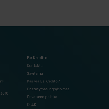
Be Kredito
Kontaktai
Savitarna
ank
Kas yra Be Kredito?
Pristatymas ir grąžinimas
43010
Privatumo politika
D.U.K