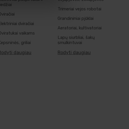
riedžiai
Trimeriai vejos robotai
Dviračiai
Grandininiai pjūklai
Elektriniai dviračiai
Aeratoriai, kultivatoriai
Dviratukai vaikams
Lapų siurbliai, šakų
Kepsninės, griliai
smulkintuvai
Rodyti daugiau
Rodyti daugiau