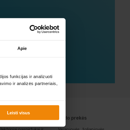
mųjų!
Apie
os funkcijas ir analizuoti
imo ir analizės partneriais,
Leisti visus
Laisvalaikio prekės
Sodo prekės
Elektriniai paspirtukai ir
Vejapjovės, žoliapjovės