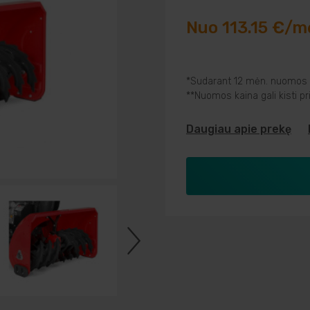
Nuo 113.15 €/m
*Sudarant 12 mėn. nuomos s
**Nuomos kaina gali kisti p
Daugiau apie prekę