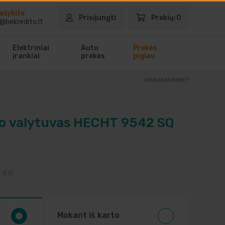
ašykite
Prisijungti
Prekių:
0
@bekredito.lt
Elektriniai
Auto
Prekės
įrankiai
prekės
pigiau
DRAUGAUKIME?
go valytuvas HECHT 9542 SQ
K
 d.d.
Mokant iš karto