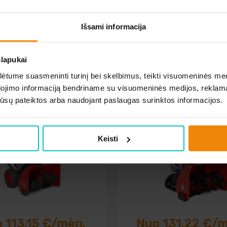
Išsami informacija
slapukai
tume suasmeninti turinį bei skelbimus, teikti visuomeninės medij
dojimo informaciją bendriname su visuomeninės medijos, reklamav
NINIS SNIEGO VALYTUVAS
BENZININIS SNIEGO VALY
os jūsų pateiktos arba naudojant paslaugas surinktos informacijos.
HECHT 9542 SQ
HECHT 9534 SQ
Keisti
 113.15 €/mėn.
Nuo 131.22 €/