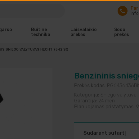
Par
info
 garso
Buitine
Laisvalaikio
Sodo
technika
prekės
prekės
NIS SNIEGO VALYTUVAS HECHT 9542 SQ
Benzininis snie
Prekės kodas:
PG6436436B
Kategorija:
Sniego valytuvai
Garantija:
24 mėn
Planuojamas pristatymas:
9
Sudarant sutartį