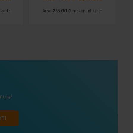
 karto
Arba
255.00 €
mokant iš karto
mųjų!