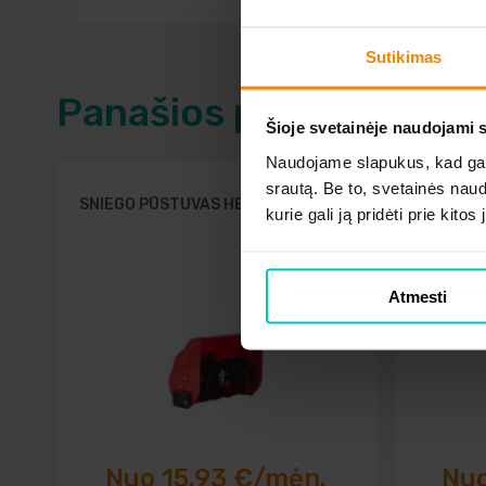
Sutikimas
Panašios prekės
Šioje svetainėje naudojami 
Naudojame slapukus, kad galė
srautą. Be to, svetainės nau
SNIEGO PŪSTUVAS HECHT 000861C
BENZI
kurie gali ją pridėti prie kit
Atmesti
Nuo 15.93 €/mėn.
Nuo