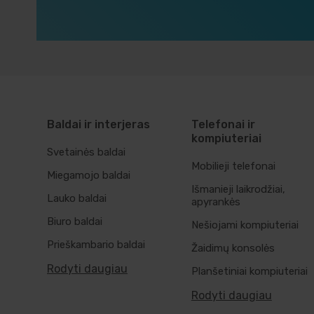
Baldai ir interjeras
Telefonai ir
kompiuteriai
Svetainės baldai
Mobilieji telefonai
Miegamojo baldai
Išmanieji laikrodžiai,
Lauko baldai
apyrankės
Biuro baldai
Nešiojami kompiuteriai
Prieškambario baldai
Žaidimų konsolės
Rodyti daugiau
Planšetiniai kompiuteriai
Rodyti daugiau