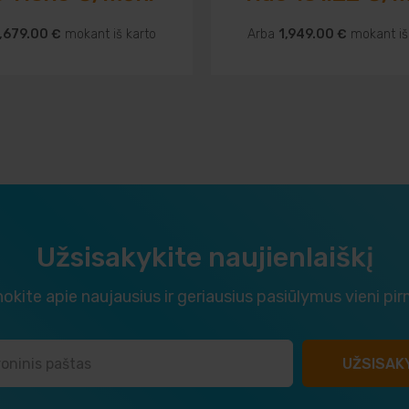
,679.00 €
mokant iš karto
Arba
1,949.00 €
mokant iš
Užsisakykite naujienlaiškį
okite apie naujausius ir geriausius pasiūlymus vieni pir