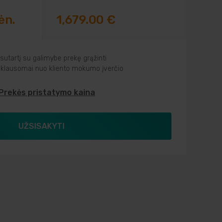
ėn.
1,679.00 €
utartį su galimybe prekę grąžinti
riklausomai nuo kliento mokumo įverčio
Prekės pristatymo kaina
UŽSISAKYTI