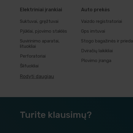
Elektriniai įrankiai
Auto prekės
Suktuvai, gręžtuvai
Vaizdo registratoriai
Pjūklai, pjovimo staklės
Gps imtuvai
Suvirinimo aparatai,
Stogo bagažinės ir prieda
lituokliai
Dviračių laikikliai
Perforatoriai
Plovimo įranga
Šlifuokliai
Rodyti daugiau
Turite klausimų?