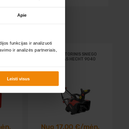
Apie
os funkcijas ir analizuoti
imo ir analizės partneriais,
TUVAS
AKUMULIATORINIS SNIEGO
VALYTUVAS HECHT 9040
Leisti visus
mėn.
Nuo 17.00 €/mėn.