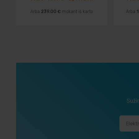
Arba
239.00 €
mokant iš karto
Arba
1
Sužin