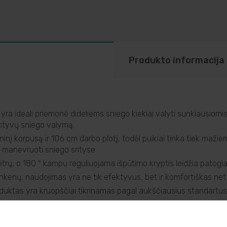
Produkto informacija
ra ideali priemonė dideliems sniego kiekiai valyti sunkiausiomi
fektyvų sniego valymą.
eninį korpusą ir 106 cm darbo plotį, todėl puikiai tinka tiek mažie
ai manevruoti sniego srityse.
rų, o 180 ° kampu reguliuojama išpūtimo kryptis leidžia patogiai
 rankenų, naudojimas yra ne tik efektyvus, bet ir komfortiškas ne
ktas yra kruopščiai tikrinamas pagal aukščiausius standartus, 