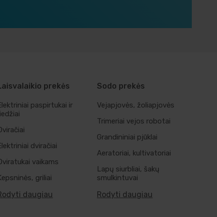
Laisvalaikio prekės
Sodo prekės
Elektriniai paspirtukai ir
Vejapjovės, žoliapjovės
riedžiai
Trimeriai vejos robotai
Dviračiai
Grandininiai pjūklai
Elektriniai dviračiai
Aeratoriai, kultivatoriai
Dviratukai vaikams
Lapų siurbliai, šakų
Kepsninės, griliai
smulkintuvai
Rodyti daugiau
Rodyti daugiau