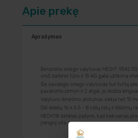
Apie prekę
Aprašymas
Benzininis sniego valytuvas HECHT 9542 SQ y
cm3 darbinio tūrio ir 15 AG galia užtikrina e
Šis savaeigis sniego valytuvas turi tvirtą pli
pavaromis pirmyn ir 2 atgal, jis leidžia lengv
Valytuvo išmetimo atstumas siekia net 15 met
Dėl didelių 16 x 6,5 - 8 colių ratų ir šildomų
HECHT® ženklas pažymi, kad kiekvienas produ
įrenginį vita.