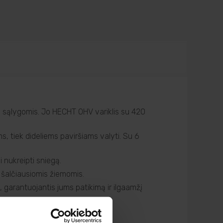
s sąlygomis. Jo HECHT OHV variklis su 420
ms, tiek dideliems paviršiams valyti. Su 6
 nukreipti sniegą.
t šalčiausiomis žiemomis.
garantuojantis jums patikimą ir ilgaamžį